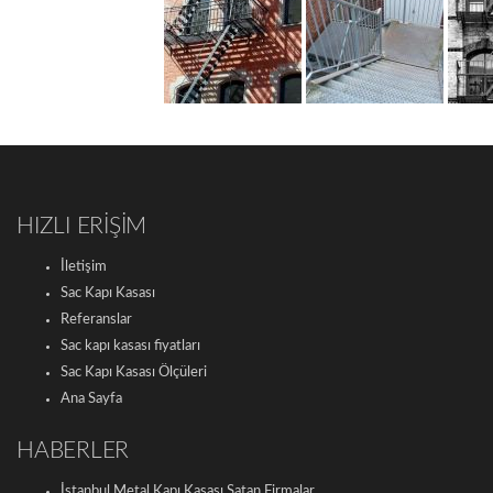
HIZLI ERİŞİM
İletişim
Sac Kapı Kasası
Referanslar
Sac kapı kasası fiyatları
Sac Kapı Kasası Ölçüleri
Ana Sayfa
HABERLER
İstanbul Metal Kapı Kasası Satan Firmalar