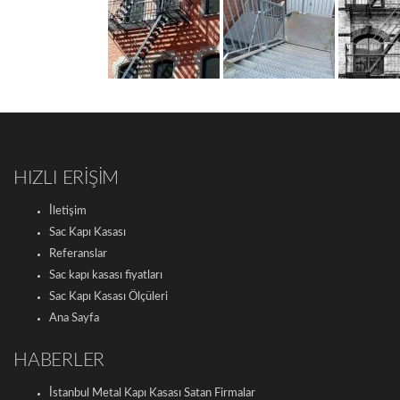
HIZLI ERİŞİM
İletişim
Sac Kapı Kasası
Referanslar
Sac kapı kasası fiyatları
Sac Kapı Kasası Ölçüleri
Ana Sayfa
HABERLER
İstanbul Metal Kapı Kasası Satan Firmalar