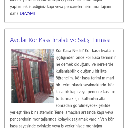
kasa sayesinde evinizde veya iş yerlerinizde montajını
yaptırmak istediğiniz kapı veya pencerelerinizin montajının
daha
DEVAMI
Avcılar Kör Kasa İmalatı ve Satışı Firması
Kör Kasa Nedir? Kör kasa fiyatları
işçiliğinden önce kör kasa teriminin
ne demek olduğunu ve nerelerde
kullanılabilir olduğunu birlikte
öğrenelim. Kör kasa terimi mimari
bir terim olarak sayılmaktadır. Kör
kasa bir kapı veya pencere kasasını
tutturmak için kullanılan alta
sonradan görülmeyecek şekilde
yerleştirilen bir sistemdir. Temel amaçları arasında kapı veya
pencerelerin montajlarında kolaylık sağlamak vardır. Van kör
kasa sayesinde evinizde veya iş yerlerinizde montajını